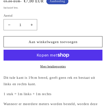
Normale
Aanbiedingsprijs
€7,00 EUR
€9,00 EUR
Aanbieding
prijs
Inclusief btw.
Aantal
Aantal
Aantal
verlagen
verhogen
voor
voor
Zwart
Zwart
Aan winkelwagen toevoegen
tule
tule
kant
kant
met
met
fel
fel
gekleurde
gekleurde
Meer betalingsopties
Gerbera&#39;s
Gerbera&#39;s
Dit tule kant is 19cm breed, geeft geen rek en bestaat uit
links en rechts kant.
1 stuk = 1m links + 1m rechts
Wanneer er meerdere meters worden besteld, worden deze