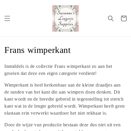
Meteen
naar de
content
Winkelwa
C
Frans wimperkant
o
Inmiddels is de collectie Frans wimperkant zo aan het
l
groeien dat deze een eigen categorie verdient!
l
Wimperkant is heel herkenbaar aan de kleine draadjes aan
de randen van het kant die aan wimpers doen denken. Dit
e
kant wordt en de breedte gebreid in tegenstelling tot stretch
c
kant wat in de lengte gebreid wordt. Wimperkant heeft geen
elastaan erin verwerkt waardoor het niet rekbaar is.
t
Door de wijze van productie bestaan deze dus niet uit een
i