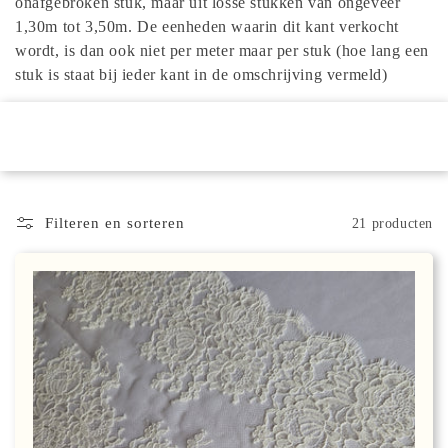
onafgebroken stuk, maar uit losse stukken van ongeveer
e
1,30m tot 3,50m. De eenheden waarin dit kant verkocht
wordt, is dan ook niet per meter maar per stuk (hoe lang een
:
stuk is staat bij ieder kant in de omschrijving vermeld)
Filteren en sorteren
21 producten