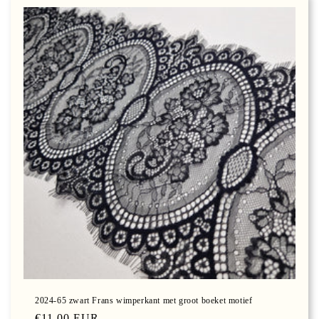
2024-65 zwart Frans wimperkant met groot boeket motief
Normale
€11,00 EUR