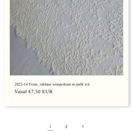
2025-14 Frans, rekbaar wimperkant in melk wit
Normale
Vanaf €7,50 EUR
prijs
1
2