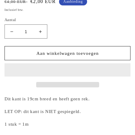
Normale
Aanbiedingsprijs
€2,00 EUR
€4,00 EUR
Aanbieding
prijs
Inclusief btw.
Aantal
Aantal
Aantal
verlagen
verhogen
voor
voor
Zwart
Zwart
Aan winkelwagen toevoegen
kleurig
kleurig
tule
tule
kant
kant
met
met
bruin
bruin
geborduurde
geborduurde
rozen
rozen
Dit kant is 19cm breed en heeft geen rek.
LET OP: dit kant is NIET gespiegeld.
1 stuk = 1m