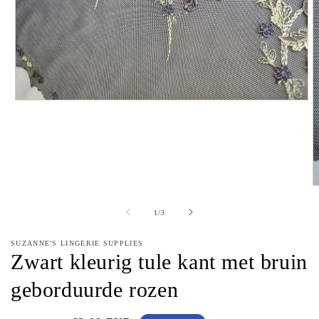
Media
1
openen
in
modaal
M
2
o
van
1
/
3
in
m
SUZANNE'S LINGERIE SUPPLIES
Zwart kleurig tule kant met bruin
geborduurde rozen