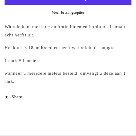
latte
latte
en
en
Meer betalingsopties
bruin
bruin
bloemen
bloemen
Wit tule kant met latte en bruin bloemen borduursel straalt
borduursel
borduursel
echt herfst uit.
Het kant is 18cm breed en heeft wat rek in de hoogte.
1 stuk = 1 meter
wanneer u meerdere meters besteld, ontvangt u deze aan 1
stuk.
Share