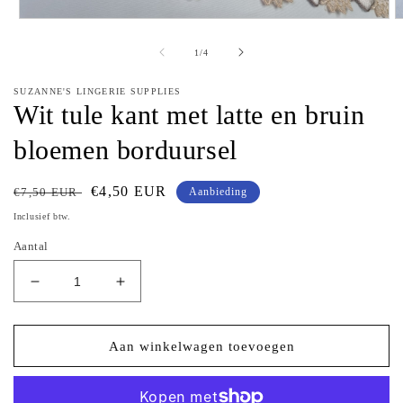
Media
M
1
2
openen
o
van
1
/
4
in
in
modaal
m
SUZANNE'S LINGERIE SUPPLIES
Wit tule kant met latte en bruin
bloemen borduursel
Normale
Aanbiedingsprijs
€4,50 EUR
€7,50 EUR
Aanbieding
prijs
Inclusief btw.
Aantal
Aantal
Aantal
verlagen
verhogen
voor
voor
Wit
Wit
Aan winkelwagen toevoegen
tule
tule
kant
kant
met
met