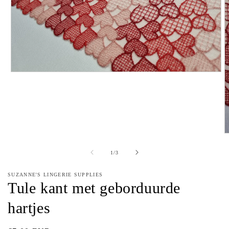
Media
1
openen
in
modaal
M
2
o
van
1
/
3
in
m
SUZANNE'S LINGERIE SUPPLIES
Tule kant met geborduurde
hartjes