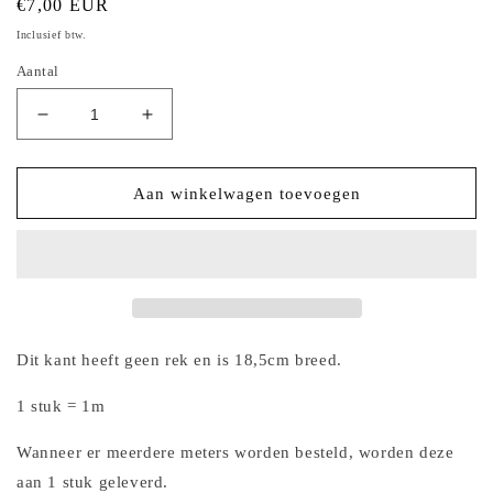
Normale
€7,00 EUR
prijs
Inclusief btw.
Aantal
Aantal
Aantal
verlagen
verhogen
voor
voor
Tule
Tule
Aan winkelwagen toevoegen
kant
kant
met
met
geborduurde
geborduurde
hartjes
hartjes
Dit kant heeft geen rek en is 18,5cm breed.
1 stuk = 1m
Wanneer er meerdere meters worden besteld, worden deze
aan 1 stuk geleverd.