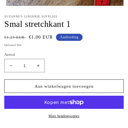
Media
1
openen
SUZANNE'S LINGERIE SUPPLIES
in
Smal stretchkant 1
modaal
Normale
Aanbiedingsprijs
€1,00 EUR
€1,25 EUR
Aanbieding
prijs
Inclusief btw.
Aantal
Aantal
Aantal
verlagen
verhogen
voor
voor
Smal
Smal
Aan winkelwagen toevoegen
stretchkant
stretchkant
1
1
Meer betalingsopties