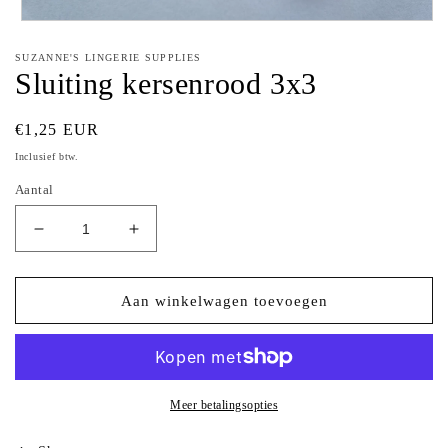
Media
1
openen
SUZANNE'S LINGERIE SUPPLIES
in
Sluiting kersenrood 3x3
modaal
Normale
€1,25 EUR
prijs
Inclusief btw.
Aantal
Aantal
Aantal
verlagen
verhogen
voor
voor
Sluiting
Sluiting
Aan winkelwagen toevoegen
kersenrood
kersenrood
3x3
3x3
Meer betalingsopties