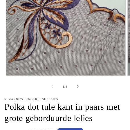
Media
M
1
2
openen
o
van
1
/
3
in
in
modaal
m
SUZANNE'S LINGERIE SUPPLIES
Polka dot tule kant in paars met
grote geborduurde lelies