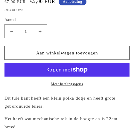
Normale
Aanbiedingsprijs
€5,00 EUR
€7,00 EUR
Aanbieding
prijs
Inclusief btw.
Aantal
Aantal
Aantal
verlagen
verhogen
voor
voor
Polka
Polka
Aan winkelwagen toevoegen
dot
dot
tule
tule
kant
kant
in
in
paars
paars
Meer betalingsopties
met
met
grote
grote
Dit tule kant heeft een klein polka dotje en heeft grote
geborduurde
geborduurde
geborduurde lelies.
lelies
lelies
Het heeft wat mechanische rek in de hoogte en is 22cm
breed.