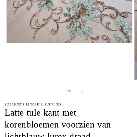
Media
1
openen
in
modaal
M
2
o
van
1
/
5
in
m
SUZANNE'S LINGERIE SUPPLIES
Latte tule kant met
korenbloemen voorzien van
lichtblauw lurex draad