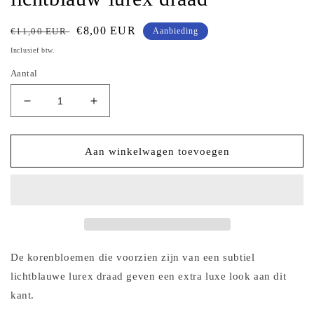
Normale
Aanbiedingsprijs
€8,00 EUR
€11,00 EUR
Aanbieding
prijs
Inclusief btw.
Aantal
Aantal
Aantal
verlagen
verhogen
voor
voor
Latte
Latte
Aan winkelwagen toevoegen
tule
tule
kant
kant
met
met
korenbloemen
korenbloemen
voorzien
voorzien
van
van
lichtblauw
lichtblauw
De korenbloemen die voorzien zijn van een subtiel
lurex
lurex
lichtblauwe lurex draad geven een extra luxe look aan dit
draad
draad
kant.