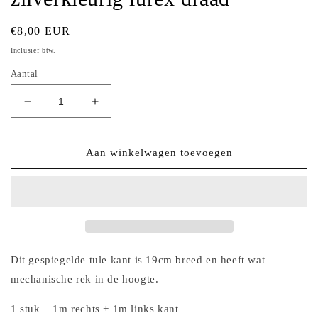
Normale
€8,00 EUR
prijs
Inclusief btw.
Aantal
Aantal
Aantal
verlagen
verhogen
voor
voor
2024-
2024-
Aan winkelwagen toevoegen
43
43
Zwart
Zwart
tule
tule
kant
kant
met
met
bloemetjes
bloemetjes
in
in
Dit gespiegelde tule kant is 19cm breed en heeft wat
zwart
zwart
mechanische rek in de hoogte.
en
en
zilverkleurig
zilverkleurig
1 stuk = 1m rechts + 1m links kant
lurex
lurex