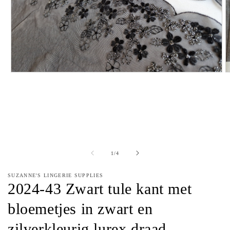
Media
M
1
2
openen
o
in
in
modaal
m
van
1
/
4
SUZANNE'S LINGERIE SUPPLIES
2024-43 Zwart tule kant met
bloemetjes in zwart en
zilverkleurig lurex draad