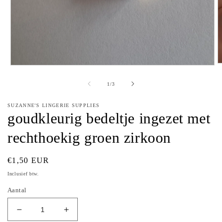
M
Media
2
1
o
openen
van
1
/
3
in
in
m
modaal
SUZANNE'S LINGERIE SUPPLIES
goudkleurig bedeltje ingezet met
rechthoekig groen zirkoon
Normale
€1,50 EUR
prijs
Inclusief btw.
Aantal
Aantal
Aantal