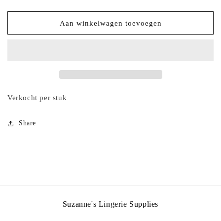
verlagen
verhogen
voor
voor
goudkleurig
goudkleurig
Aan winkelwagen toevoegen
bedeltje
bedeltje
ingezet
ingezet
met
met
rechthoekig
rechthoekig
groen
groen
zirkoon
zirkoon
Verkocht per stuk
Share
Suzanne's Lingerie Supplies