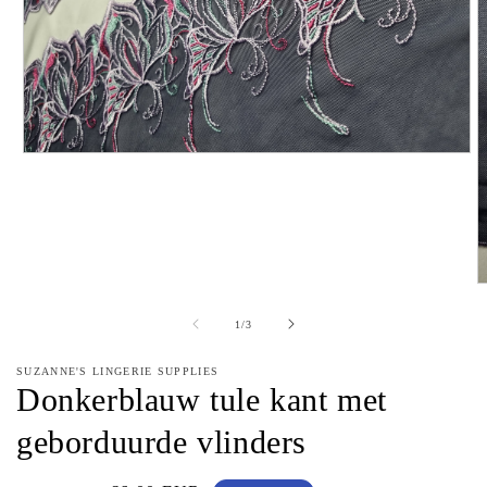
Media
1
openen
in
modaal
M
2
o
van
1
/
3
in
m
SUZANNE'S LINGERIE SUPPLIES
Donkerblauw tule kant met
geborduurde vlinders