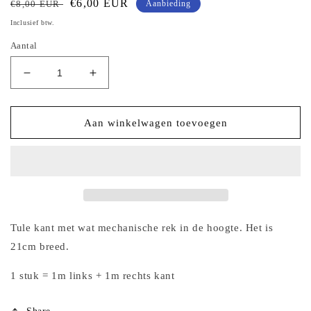
Normale
Aanbiedingsprijs
€6,00 EUR
€8,00 EUR
Aanbieding
prijs
Inclusief btw.
Aantal
Aantal
Aantal
verlagen
verhogen
voor
voor
Donkerblauw
Donkerblauw
Aan winkelwagen toevoegen
tule
tule
kant
kant
met
met
geborduurde
geborduurde
vlinders
vlinders
Tule kant met wat mechanische rek in de hoogte. Het is
21cm breed.
1 stuk = 1m links + 1m rechts kant