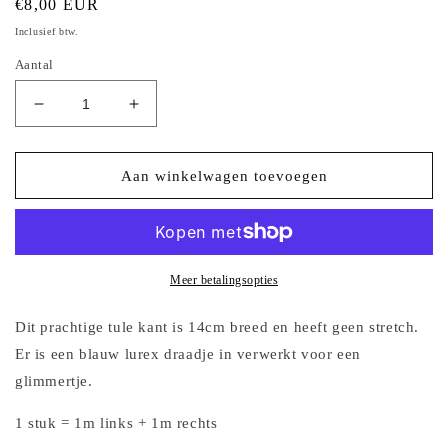
Normale
€8,00 EUR
prijs
Inclusief btw.
Aantal
Aantal
Aantal
verlagen
verhogen
voor
voor
Blauw
Blauw
Aan winkelwagen toevoegen
tulekant
tulekant
met
met
grote
grote
vlinders
vlinders
Meer betalingsopties
Dit prachtige tule kant is 14cm breed en heeft geen stretch.
Er is een blauw lurex draadje in verwerkt voor een
glimmertje.
1 stuk = 1m links + 1m rechts