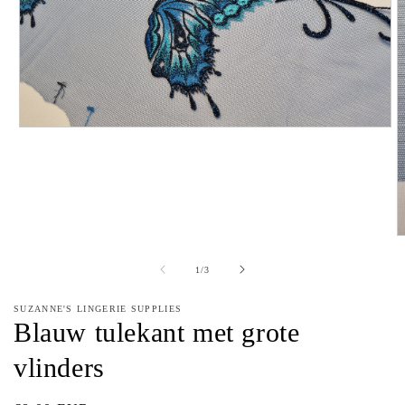
Media
1
openen
in
modaal
M
2
o
van
1
/
3
in
m
SUZANNE'S LINGERIE SUPPLIES
Blauw tulekant met grote
vlinders