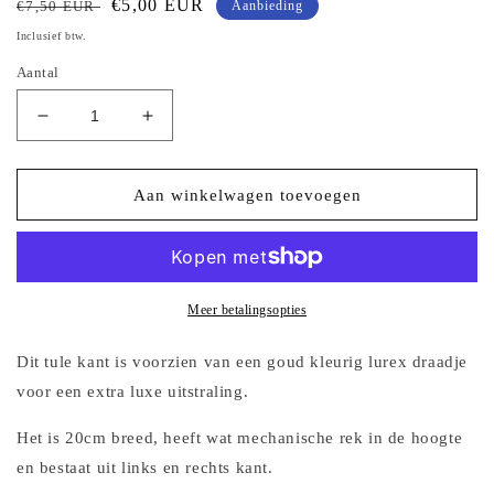
Normale
Aanbiedingsprijs
€5,00 EUR
€7,50 EUR
Aanbieding
prijs
Inclusief btw.
Aantal
Aantal
Aantal
verlagen
verhogen
voor
voor
Aubergine
Aubergine
Aan winkelwagen toevoegen
tule
tule
kant
kant
met
met
koper
koper
kleurig
kleurig
Meer betalingsopties
borduursel
borduursel
Dit tule kant is voorzien van een goud kleurig lurex draadje
voor een extra luxe uitstraling.
Het is 20cm breed, heeft wat mechanische rek in de hoogte
en bestaat uit links en rechts kant.