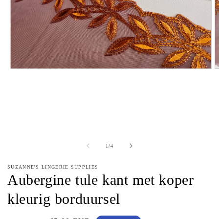
Media
M
1
2
openen
o
in
in
modaal
m
van
1
/
4
SUZANNE'S LINGERIE SUPPLIES
Aubergine tule kant met koper
kleurig borduursel