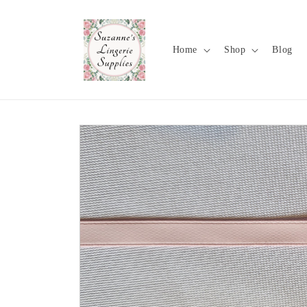
Meteen
naar de
content
Home
Shop
Blog
Ga direct naar
productinformatie