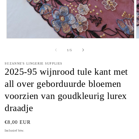
Media
M
1
2
openen
o
van
1
/
5
in
in
modaal
m
SUZANNE'S LINGERIE SUPPLIES
2025-95 wijnrood tule kant met
all over geborduurde bloemen
voorzien van goudkleurig lurex
draadje
Normale
€8,00 EUR
prijs
Inclusief btw.