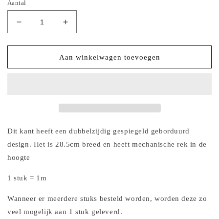
Aantal
Aantal
Aantal
verlagen
verhogen
voor
voor
2025-
2025-
Aan winkelwagen toevoegen
95
95
wijnrood
wijnrood
tule
tule
kant
kant
met
met
all
all
over
over
Dit kant heeft een dubbelzijdig gespiegeld geborduurd
geborduurde
geborduurde
design. Het is 28.5cm breed en heeft mechanische rek in de
bloemen
bloemen
hoogte
voorzien
voorzien
van
van
1 stuk = 1m
goudkleurig
goudkleurig
lurex
lurex
Wanneer er meerdere stuks besteld worden, worden deze zo
draadje
draadje
veel mogelijk aan 1 stuk geleverd.