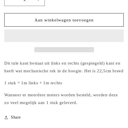
Aantal
Aantal
verlagen
verhogen
voor
voor
2025-
2025-
Aan winkelwagen toevoegen
67
67
licht
licht
roze
roze
tulekant
tulekant
met
met
roze
roze
kersjes
kersjes
Dit tule kant bestaat uit links en rechts (gespiegeld) kant en
en
en
heeft wat mechanische rek in de hoogte. Het is 22,5cm breed
bloesem
bloesem
1 stuk = 1m links + 1m rechts
Wanneer er meerdere meters worden besteld, worden deze
zo veel mogelijk aan 1 stuk geleverd.
Share