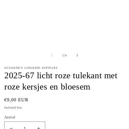
van
1
/
4
SUZANNE'S LINGERIE SUPPLIES
2025-67 licht roze tulekant met
roze kersjes en bloesem
Normale
€9,00 EUR
prijs
Inclusief btw.
Aantal