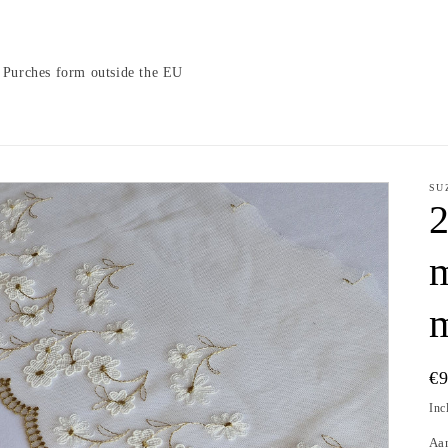
Purches form outside the EU
SU
2
m
m
N
€
pr
Inc
Aa