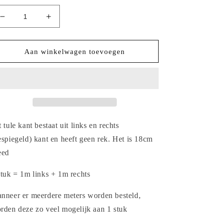
Aantal
Aantal
verlagen
verhogen
voor
voor
2025-
2025-
Aan winkelwagen toevoegen
52
52
wit
wit
tulekant
tulekant
met
met
kleine
kleine
margrietjes
margrietjes
t tule kant bestaat uit links en rechts
espiegeld) kant en heeft geen rek. Het is 18cm
eed
stuk = 1m links + 1m rechts
nneer er meerdere meters worden besteld,
rden deze zo veel mogelijk aan 1 stuk