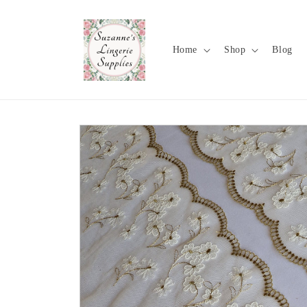
Meteen
naar de
content
Home
Shop
Blog
Ga direct naar
productinformatie