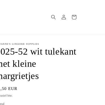
Inloggen
Winkelwagen
ZANNE'S LINGERIE SUPPLIES
025-52 wit tulekant
et kleine
argrietjes
ormale
9,50 EUR
ijs
lusief btw.
ntal