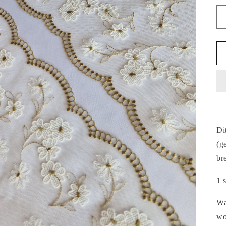
Di
(g
br
1 
Wa
wo