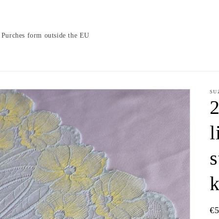
Purches form outside the EU
SU
2
l
s
k
N
€