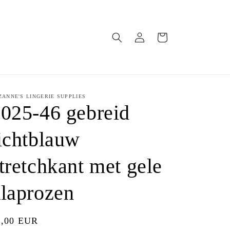
Inloggen
Winkelwagen
ZANNE'S LINGERIE SUPPLIES
025-46 gebreid
ichtblauw
tretchkant met gele
laprozen
ormale
5,00 EUR