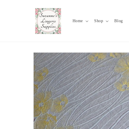
Meteen
naar de
content
Home
Shop
Blog
Ga direct naar
productinformatie