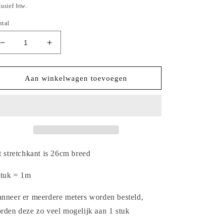
ijs
lusief btw.
ntal
Aantal
Aantal
verlagen
verhogen
voor
voor
2025-
2025-
Aan winkelwagen toevoegen
46
46
gebreid
gebreid
lichtblauw
lichtblauw
stretchkant
stretchkant
met
met
gele
gele
klaprozen
klaprozen
t stretchkant is 26cm breed
stuk = 1m
nneer er meerdere meters worden besteld,
rden deze zo veel mogelijk aan 1 stuk