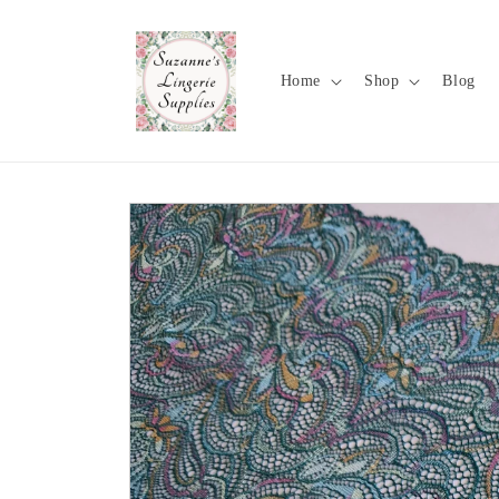
Meteen
naar de
content
Home
Shop
Blog
Ga direct naar
productinformatie