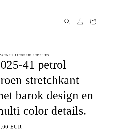
Inloggen
Winkelwagen
ZANNE'S LINGERIE SUPPLIES
025-41 petrol
roen stretchkant
et barok design en
ulti color details.
ormale
5,00 EUR