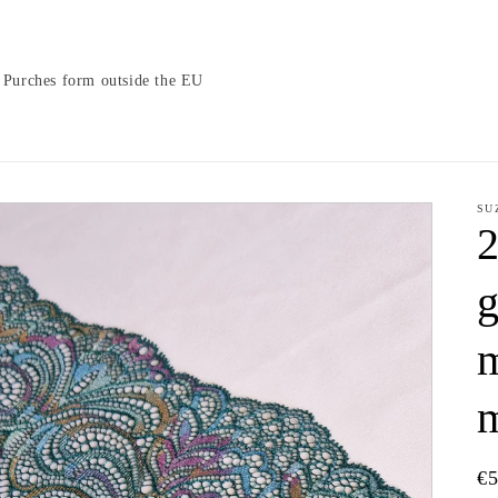
Purches form outside the EU
SU
2
g
m
m
N
€