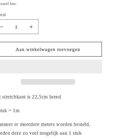
ijs
lusief btw.
ntal
Aantal
Aantal
verlagen
verhogen
voor
voor
2025-
2025-
Aan winkelwagen toevoegen
41
41
petrol
petrol
groen
groen
stretchkant
stretchkant
met
met
barok
barok
design
design
t stretchkant is 22,5cm breed
en
en
multi
multi
stuk = 1m
color
color
details.
details.
nneer er meerdere meters worden besteld,
rden deze zo veel mogelijk aan 1 stuk