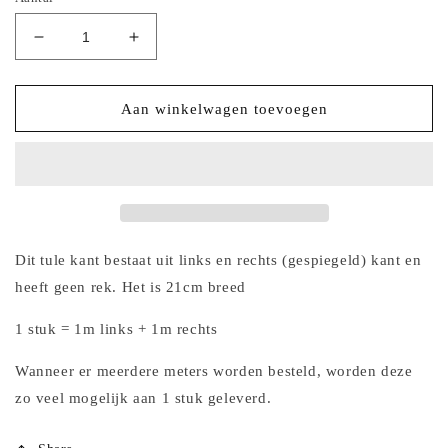
Aantal
Aantal
verlagen
verhogen
voor
voor
2025-
2025-
Aan winkelwagen toevoegen
3
3
Zand
Zand
kleurig
kleurig
tule
tule
kant
kant
met
met
barok
barok
Dit tule kant bestaat uit links en rechts (gespiegeld) kant en
borduursel
borduursel
heeft geen rek. Het is 21cm breed
in
in
zand
zand
1 stuk = 1m links + 1m rechts
en
en
mintgroen
mintgroen
Wanneer er meerdere meters worden besteld, worden deze
zo veel mogelijk aan 1 stuk geleverd.