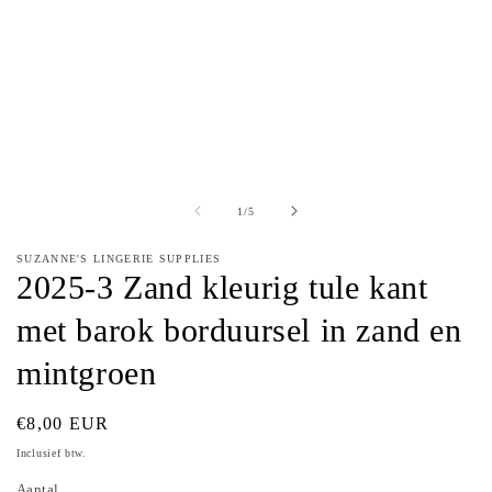
van
1
/
5
SUZANNE'S LINGERIE SUPPLIES
2025-3 Zand kleurig tule kant
met barok borduursel in zand en
mintgroen
Normale
€8,00 EUR
prijs
Inclusief btw.
Aantal