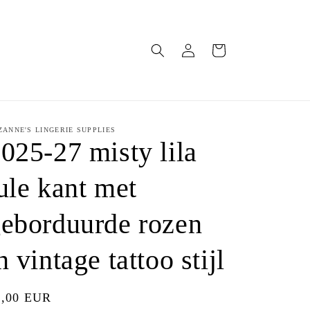
Inloggen
Winkelwagen
ZANNE'S LINGERIE SUPPLIES
025-27 misty lila
ule kant met
eborduurde rozen
n vintage tattoo stijl
ormale
7,00 EUR