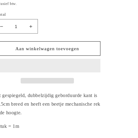
ijs
lusief btw.
ntal
Aantal
Aantal
verlagen
verhogen
voor
voor
2025-
2025-
Aan winkelwagen toevoegen
27
27
misty
misty
lila
lila
tule
tule
kant
kant
met
met
geborduurde
geborduurde
t gespiegeld, dubbelzijdig geborduurde kant is
rozen
rozen
,5cm breed en heeft een beetje mechanische rek
in
in
 de hoogte.
vintage
vintage
tattoo
tattoo
stijl
stijl
stuk = 1m