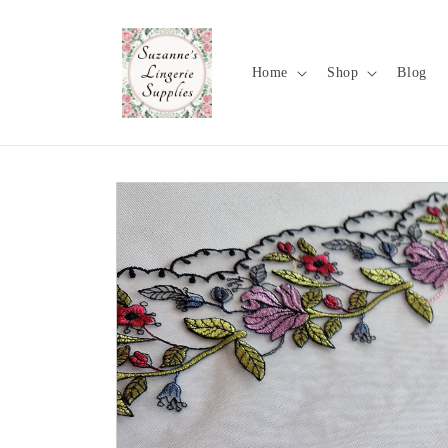
Meteen
naar de
content
Home
Shop
Blog
Ga direct naar
productinformatie