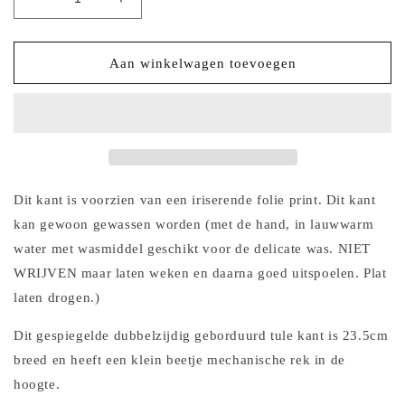
Aantal
Aantal
verlagen
verhogen
voor
voor
2024-
2024-
Aan winkelwagen toevoegen
88
88
rozerood
rozerood
tule
tule
kant
kant
met
met
bloemen
bloemen
en
en
Dit kant is voorzien van een iriserende folie print. Dit kant
iriserende
iriserende
kan gewoon gewassen worden (met de hand, in lauwwarm
folie
folie
water met wasmiddel geschikt voor de delicate was. NIET
print
print
WRIJVEN maar laten weken en daarna goed uitspoelen. Plat
laten drogen.)
Dit gespiegelde dubbelzijdig geborduurd tule kant is 23.5cm
breed en heeft een klein beetje mechanische rek in de
hoogte.