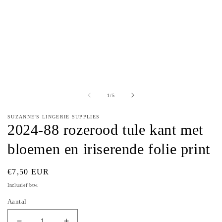
van
1
/
5
SUZANNE'S LINGERIE SUPPLIES
2024-88 rozerood tule kant met
bloemen en iriserende folie print
Normale
€7,50 EUR
prijs
Inclusief btw.
Aantal