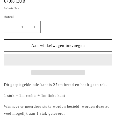
Normale
€7,00 EUR
prijs
Inclusief btw.
Aantal
Aantal
Aantal
verlagen
verhogen
voor
voor
2024-
2024-
Aan winkelwagen toevoegen
37
37
roestbruin
roestbruin
tule
tule
kant
kant
met
met
goudkleurig
goudkleurig
lurex
lurex
Dit gespiegelde tule kant is 27cm breed en heeft geen rek.
draadje
draadje
1 stuk = 1m rechts + 1m links kant
Wanneer er meerdere stuks worden besteld, worden deze zo
veel mogelijk aan 1 stuk geleverd.