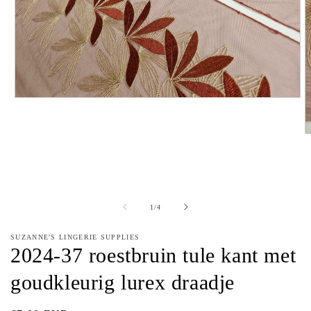
Media
1
openen
in
M
modaal
2
o
in
m
van
1
/
4
SUZANNE'S LINGERIE SUPPLIES
2024-37 roestbruin tule kant met
goudkleurig lurex draadje